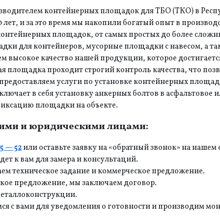
зводителем контейнерных площадок для ТБО (ТКО) в Респ
лет, и за это время мы накопили богатый опыт в производ
нтейнерных площадок, от самых простых до более сложн
адки для контейнеров, мусорные площадки с навесом, а т
ем высокое качество нашей продукции, которое достигает
я площадка проходит строгий контроль качества, что поз
 предоставляем услуги по установке контейнерных площад
ключает в себя установку анкерных болтов в асфальтовое 
фиксацию площадки на объекте.
кими и юридическими лицами:
25 — 52
или оставьте заявку на «обратный звонок» на нашем 
дет к вам для замера и консультаций.
аем техническое задание и коммерческое предложение.
ское предложение, мы заключаем договор.
металлоконструкции.
мся с вами для уведомления о готовности и производим мо