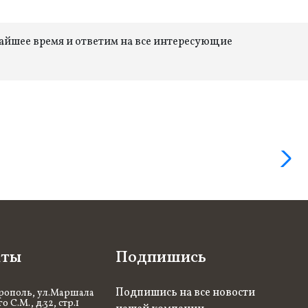
жайшее время и ответим на все интересующие
кты
Подпишись
Подпишись на все новости
рополь, ул.Маршала
 С.М., д.32, стр.1