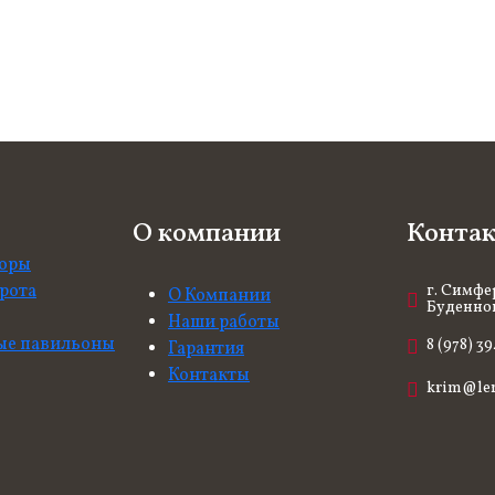
О компании
Конта
боры
рота
г. Симфе
О Компании
Буденного
Наши работы
ые павильоны
8 (978) 3
Гарантия
Контакты
krim@le