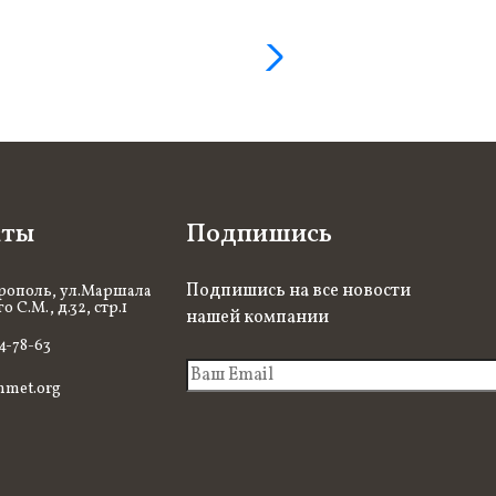
кты
Подпишись
Подпишись на все новости
рополь, ул.Маршала
 С.М., д.32, стр.1
нашей компании
94-78-63
nmet.org