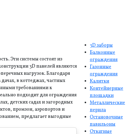
3D заборы
Балконные
ь. Эти системы состоят из
ограждения
 конструкции 3D панелей являются
Газонные
перечных нагрузок. Благодаря
ограждения
 дачах, в коттеджах, частных
Калитки
енными требованиями к
Контейнерные
идеально подходит для ограждения
площадки
лах, детских садах и загородных
Металлические
ктов, промзон, аэропортов и
перила
дованием, предлагает выгодные
Остановочные
павильоны
Откатные