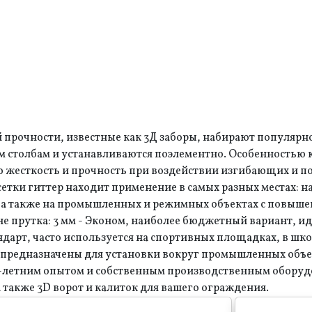
очности, известные как 3Д заборы, набирают популярност
ым столбам и устанавливаются поэлементно. Особенностью
 жесткость и прочность при воздействии изгибающих и по
сетки гиттер находит применение в самых разных местах: на
х, а также на промышленных и режимных объектах с повыш
не прутка: 3 мм - Эконом, наиболее бюджетный вариант, 
дарт, часто используется на спортивных площадках, в шко
, предназначены для установки вокруг промышленных объе
20-летним опытом и собственным производственным обору
 также 3D ворот и калиток для вашего ограждения.