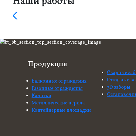
Наши работы
Продукция
Сварные за
Откатные во
Балконные ограждения
3D заборы
Газонные ограждения
Остановочн
Калитки
Металлические перила
Контейнерные площадки