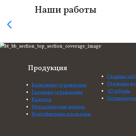
Наши работы
Продукция
Сварные за
Откатные во
Балконные ограждения
3D заборы
Газонные ограждения
Остановочн
Калитки
Металлические перила
Контейнерные площадки