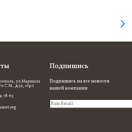
кты
Подпишись
Подпишись на все новости
рополь, ул.Маршала
 С.М., д.32, стр.1
нашей компании
94-78-63
nmet.org