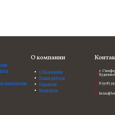
О компании
Конта
боры
рота
г. Симфе
О Компании
Буденного
Наши работы
ые павильоны
8 (978) 3
Гарантия
Контакты
krim@le